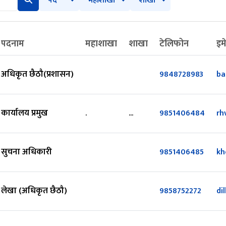
पद
महाशाखा
शाखा
पदनाम
महाशाखा
शाखा
टेलिफोन
इम
अधिकृत छैठौ(प्रशासन)
9848728983
ba
कार्यालय प्रमुख
.
...
9851406484
rh
सुचना अधिकारी
9851406485
kh
लेखा (अधिकृत छैठौ)
9858752272
di