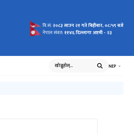
वि.सं:
२०८३ साउन २१ गते बिहीबार, ०८:५९ बजे
ी
रिस सुची
फारिस
दको
ance
Fund and
काशन
सम्बन्धमा
िजा
ित
 परीक्षाको
जा प्रकाशन
काशन
 प्रकाशन
रकाशन
नतिजा
क्षाको
ौट भएका
यविधि
नेपाल संवत:
११४६ दिल्लागा अष्टमी - २३
भाषा चयन गर्नुह
भाषा प
NEP
खोज्नुहोस्